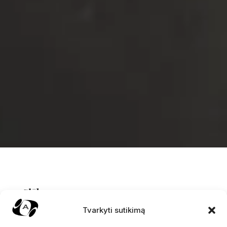
Siūlome:
✓ Paminklų ir kitų kapavietės elementų
Tvarkyti sutikimą
gamybą iš natūralaus akmens