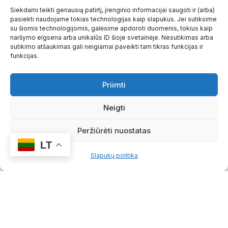
Siekdami teikti geriausią patirtį, įrenginio informacijai saugoti ir (arba)
✓ Kapaviečių pilną įrengimą, renovaciją
pasiekti naudojame tokias technologijas kaip slapukus. Jei sutiksime
su šiomis technologijomis, galėsime apdoroti duomenis, tokius kaip
✓ Akmens gaminius interjerui ir eksterjerui
naršymo elgsena arba unikalūs ID šioje svetainėje. Nesutikimas arba
sutikimo atšaukimas gali neigiamai paveikti tam tikras funkcijas ir
funkcijas.
✓
Akmens skaldą (mažmenine ir didmenine
prekyba)
Priimti
✓ Nestandartinius projektus
Neigti
✓ Kriptų pardavimą Kėdainių
kolumbariumuose
Peržiūrėti nuostatas
LT
Slapukų politika
Sužinoti daugiau